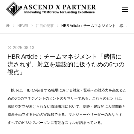
NEWS
注目の記事
HBR Article：チームマネジメント「感情に流されず、対立を建設的に扱うための6つの視点」
ホーム
2025.08.13
HBR Article：チームマネジメント「感情に
流されず、対立を建設的に扱うための6つの
視点」
以下は、HBRが紹介する職場における対立・緊張への対応力を高めるた
めの6つのマネジメントのヒントのサマリーである。これらのヒントは、
感情や対立が避けられない職場環境において、冷静・建設的に人間関係と
成果を両立するための実践知である。マネジャーやリーダーのみならず、
すべてのビジネスパーソンに有効なスキルが詰まっている。