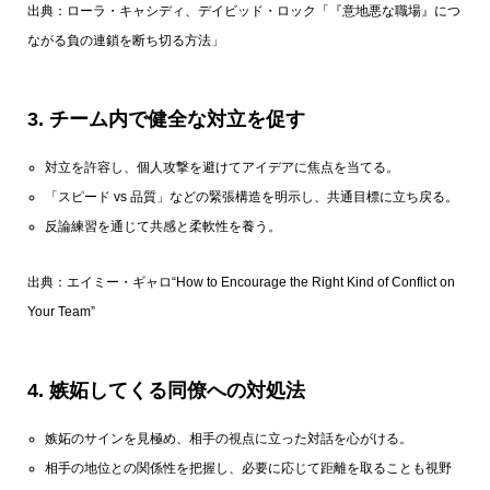
出典：ローラ・キャシディ、デイビッド・ロック
「『意地悪な職場』につ
ながる負の連鎖を断ち切る方法」
3.
チーム内で健全な対立を促す
対立を許容し、個人攻撃を避けてアイデアに焦点を当てる。
「スピード vs 品質」などの緊張構造を明示し、共通目標に立ち戻る。
反論練習を通じて共感と柔軟性を養う。
出典：エイミー・ギャロ
“How to Encourage the Right Kind of Conflict on
Your Team”
4.
嫉妬してくる同僚への対処法
嫉妬のサインを見極め、相手の視点に立った対話を心がける。
相手の地位との関係性を把握し、必要に応じて距離を取ることも視野