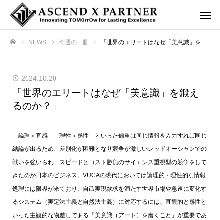
NEWS
今週の一冊
「世界のエリートはなぜ「美意識」を鍛えるのか？」
ホーム
2024.10.20
「世界のエリートはなぜ「美意識」を鍛え
るのか？」
「論理＞直感」「理性＞感性」といった偏重は同じ情報を入力すれば同じ
結論が出るため、差別化が困難となり競争が激しいレッドオーシャンでの
戦いを強いられ、スピードとコスト勝負のサイエンス重視型の競争をして
きたのが日本のビジネス。VUCAの現代においては論理的・理性的な情報
処理には限界が来ており、自己実現欲求を満たす世界市場や急速に変化す
るシステム（実定法主義と自然法主義）に対応するには、直観的と感性と
いった主観的な物差しである「美意識（アート）を磨くこと」が重要であ