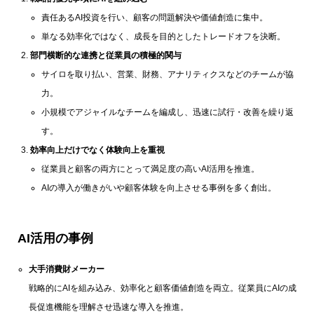
責任あるAI投資を行い、顧客の問題解決や価値創造に集中。
単なる効率化ではなく、成長を目的としたトレードオフを決断。
部門横断的な連携と従業員の積極的関与
サイロを取り払い、営業、財務、アナリティクスなどのチームが協
力。
小規模でアジャイルなチームを編成し、迅速に試行・改善を繰り返
す。
効率向上だけでなく体験向上を重視
従業員と顧客の両方にとって満足度の高いAI活用を推進。
AIの導入が働きがいや顧客体験を向上させる事例を多く創出。
AI活用の事例
大手消費財メーカー
戦略的にAIを組み込み、効率化と顧客価値創造を両立。従業員にAIの成
長促進機能を理解させ迅速な導入を推進。