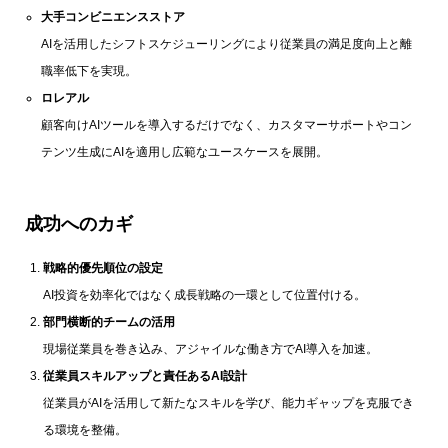
大手コンビニエンスストア
AIを活用したシフトスケジューリングにより従業員の満足度向上と離
職率低下を実現。
ロレアル
顧客向けAIツールを導入するだけでなく、カスタマーサポートやコン
テンツ生成にAIを適用し広範なユースケースを展開。
成功へのカギ
戦略的優先順位の設定
AI投資を効率化ではなく成長戦略の一環として位置付ける。
部門横断的チームの活用
現場従業員を巻き込み、アジャイルな働き方でAI導入を加速。
従業員スキルアップと責任あるAI設計
従業員がAIを活用して新たなスキルを学び、能力ギャップを克服でき
る環境を整備。