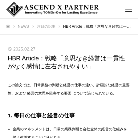
NEWS
注目の記事
HBR Article：戦略「意思なき経営は一貫性がなく感情に左右されやすい」
ホーム
2025.02.27
HBR Article：戦略「意思なき経営は一貫性
がなく感情に左右されやすい」
この論文では、日常業務の判断と経営の仕事の違い、計画的な経営の重要
性、および 経営の意思を阻害する要因 について論じられている。
1. 毎日の仕事と経営の仕事
企業のマネジメントは、日常の業務判断と会社全体の経営の仕組みを
整え改善することに分かれる。