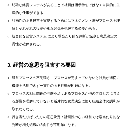
明確な経営システムがあることで社員は指示待ちではなく自律的に生
産的な仕事ができる。
計画性のある経営を実現するためにはマネジメント層がプロセスを理
解しそれぞれの役割や相互関係を把握する必要がある。
統合的な経営システム により場当たり的な判断が減少し意思決定の一
貫性が確保される。
3. 経営の意思を阻害する要因
経営プロセスの不明確さ：プロセスが定まっていないと社員が適切に
機能を活用できず一貫性のある行動が困難になる。
プロセスの相互関係の理解不足：あるプロセスが他のプロセスに与え
る影響を理解していないと断片的な意思決定に陥り組織全体の調和が
取れなくなる。
行き当たりばったりの意思決定：計画性のない経営では場当たり的な
判断が増え組織の方向性が不明確になる。