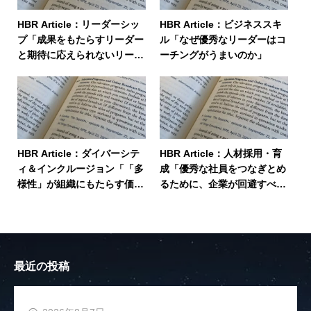
HBR Article：リーダーシッ
HBR Article：ビジネススキ
プ「成果をもたらすリーダー
ル「なぜ優秀なリーダーはコ
と期待に応えられないリーダ
ーチングがうまいのか」
ーの決定的な違い」
HBR Article：ダイバーシテ
HBR Article：人材採用・育
ィ＆インクルージョン「「多
成「優秀な社員をつなぎとめ
様性」が組織にもたらす価値
るために、企業が回避すべき
を再定義せよ」
3つの誘惑」
最近の投稿