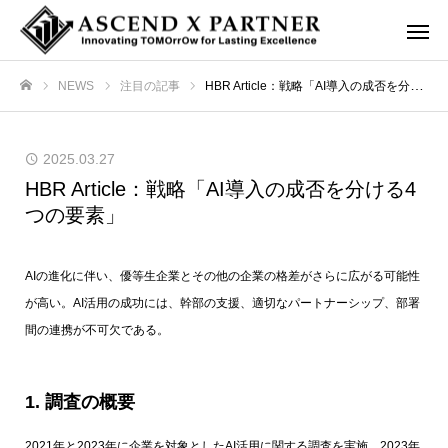
NEWS
注目の記事
HBR Article：戦略「AI導入の成否を分ける4つの要素」
ホーム
2025.03.27
HBR Article：戦略「AI導入の成否を分ける4
つの要素」
AIの進化に伴い、優等生企業とその他の企業の格差がさらに広がる可能性
が高い。AI活用の成功には、幹部の支援、適切なパートナーシップ、部署
間の連携が不可欠である。
1. 調査の概要
2021年と2023年に企業を対象としたAI活用に関する調査を実施、2023年