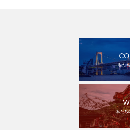
CO
私た
W
私たち