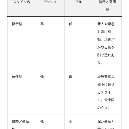
スタイル名
プッシュ
プル
特徴と適用
例
指示型
高
低
新人や緊急
対応に有
効。迅速だ
がやる気を
削ぐ恐れあ
り。
放任型
低
低
経験豊富な
部下に任せ
るスタイ
ル。最小限
の介入。
質問／傾聴
低
高
深い傾聴と