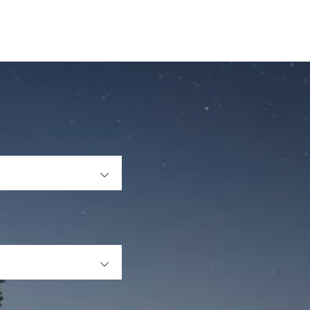
」
OPEN
OPEN