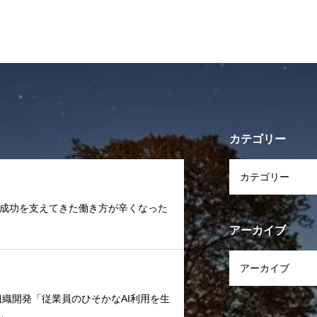
助け合い」が蔓延していないか」
つの方法
カテゴリー
ャリア「成功を支えてきた働き方が辛くなった
アーカイブ
文化/組織開発「従業員のひそかなAI利用を生
」