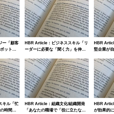
ノロジー「顧客
HBR Article：ビジネススキル「リ
HBR Ar
トボットを
ーダーに必要な「聞く力」を伸ば
堅企業が
す4つの技術」
材を見つ
ネススキル「忙
HBR Article：組織文化/組織開発
HBR Ar
の時間を
「あなたの職場で「役に立たない
が効果的に