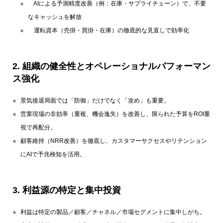
AIによる予測精度改善（例：在庫・サプライチェーン）で、不要
なキャッシュを解放
運転資本（売掛・買掛・在庫）の徹底的な見直しで効率化
2.
組織の健全性とオペレーショナルパフォーマン
ス強化
景気後退局面では「防御」だけでなく「攻め」も重要。
営業現場の非効率（重複、機会逸失）を改善し、限られた予算をROI重
視で再配分。
顧客維持（NRR改善）を徹底し、カスタマーサクセスやリテンション
にAIで予兆検知を活用。
3.
利益源の特定と集中投資
利益は特定の製品／顧客／チャネル／市場セグメントに集中しがち。