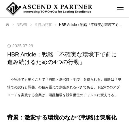
NEWS
注目の記事
HBR Article：戦略「不確実な環境下で前に進み続けるための4つの行動」
ホーム
2025.07.29
HBR Article：戦略「不確実な環境下で前に
進み続けるための4つの行動」
不完全でも動くことで「時間・選択肢・学び」を得られる。戦略は「現
場での試行と調整」の積み重ねで創発されるべきである。下記4つのアプ
ローチを実践する企業は、混乱相場を競争優位のチャンスに変えうる。
背景：激変する環境のなかで戦略は陳腐化