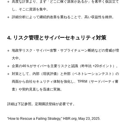
高度な計算より、まず「どこに稼ぐ源泉があるか」を素早く仮設立て
し、そこに資源を集中。
詳細分析によって継続的改善を重ねることで、高い収益性を維持。
4.
リスク管理とサイバーセキュリティ対策
地政学リスク・サイバー攻撃・サプライチェーン断絶などの脅威が増
大中。
企業の46％がサイバーを主要リスクと認識（昨年比 +20ポイント）。
対策として、内部（現状評価）と外部（ペネトレーションテスト）の
両面から自社セキュリティ体制を強化し、TPRM（サードパーティ審
査）や契約見直しを迅速に実施。
詳細は下記参照。定期購読登録が必要です。
“How to Rescue a Failing Strategy,” HBR.org, May 23, 2025.