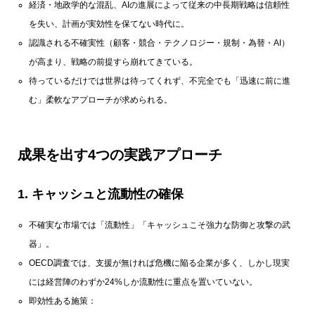
経済・地政学的な混乱、AIの進展によって従来の中長期戦略は信頼性
を失い、計画が実効性を保てない時代に。
認識される不確実性（顧客・競合・テクノロジー・規制・為替・AI）
が高まり、戦略の前提すら崩れてきている。
待っているだけでは世界は待ってくれず、不完全でも「迅速に前に進
む」柔軟なアプローチが求められる。
成果を出す4つの実践アプローチ
1.
キャッシュと流動性の確保
不確実な市場では「流動性」「キャッシュこそ強力な防御と攻撃の武
器」。
OECD調査では、支援が無ければ危機に陥る企業が多く、しかし現実
には経営陣のわずか24%しか流動性に重点を置いていない。
即効性ある施策：