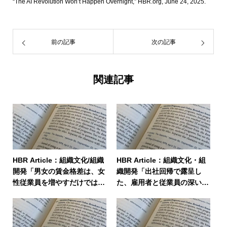
“The AI Revolution Won’t Happen Overnight,” HBR.org, June 24, 2025.
前の記事
次の記事
関連記事
HBR Article：組織文化/組織
HBR Article：組織文化・組
開発「男女の賃金格差は、女
織開発「出社回帰で露呈し
性従業員を増やすだけでは解
た、雇用者と従業員の深い溝
消しない」
をどう埋めるか」