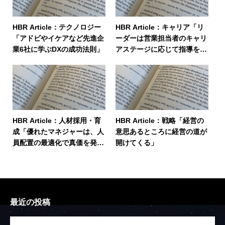
HBR Article：テクノロジー
HBR Article：キャリア「リ
「アドビやイケアなど先進企
ーダーは営業担当者のキャリ
業6社に学ぶDXの成功法則」
アステージに応じて指導を変
えよ 」
HBR Article：人材採用・育
HBR Article：戦略「経営の
成「優れたマネジャーは、人
意思あるところに経営の道が
員配置の最適化で真価を発揮
開けてくる」
する」
最近の投稿