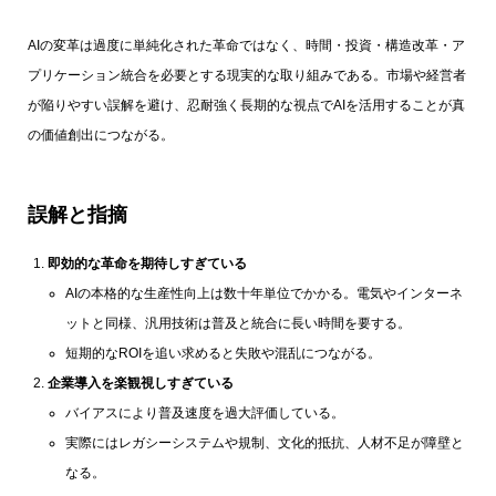
AIの変革は過度に単純化された革命ではなく、時間・投資・構造改革・ア
プリケーション統合を必要とする現実的な取り組みである。市場や経営者
が陥りやすい誤解を避け、忍耐強く長期的な視点でAIを活用することが真
の価値創出につながる。
誤解と指摘
即効的な革命を期待しすぎている
AIの本格的な生産性向上は数十年単位でかかる。電気やインターネ
ットと同様、汎用技術は普及と統合に長い時間を要する。
短期的なROIを追い求めると失敗や混乱につながる。
企業導入を楽観視しすぎている
バイアスにより普及速度を過大評価している。
実際にはレガシーシステムや規制、文化的抵抗、人材不足が障壁と
なる。