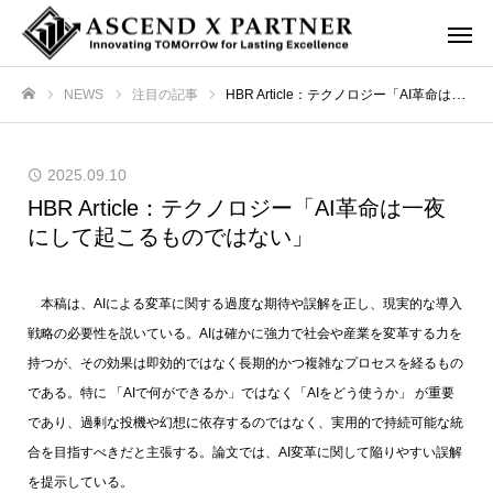
NEWS
注目の記事
HBR Article：テクノロジー「AI革命は一夜にして起こるものではない」
ホーム
2025.09.10
HBR Article：テクノロジー「AI革命は一夜
にして起こるものではない」
本稿は、AIによる変革に関する過度な期待や誤解を正し、現実的な導入
戦略の必要性を説いている。AIは確かに強力で社会や産業を変革する力を
持つが、その効果は即効的ではなく長期的かつ複雑なプロセスを経るもの
である。特に 「AIで何ができるか」ではなく「AIをどう使うか」 が重要
であり、過剰な投機や幻想に依存するのではなく、実用的で持続可能な統
合を目指すべきだと主張する。論文では、AI変革に関して陥りやすい誤解
を提示している。