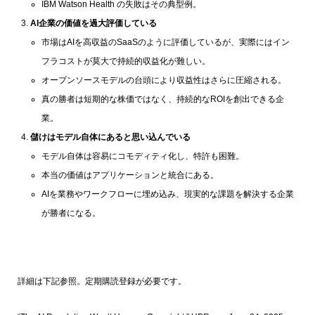
IBM Watson Health の失敗はその典型例。
AI企業の価値を過大評価している
市場はAIを高収益のSaaSのように評価しているが、実際にはイン
フラコストが莫大で持続的収益化が難しい。
オープンソースモデルの台頭により収益性はさらに圧縮される。
真の勝者は短期的な株価ではなく、持続的なROIを創出できる企
業。
儲けはモデル自体にあると思い込んでいる
モデル自体は容易にコモディティ化し、特許も困難。
本当の価値はアプリケーションと統合にある。
AIを業務やワークフローに埋め込み、現実的な課題を解決する企業
が勝者になる。
詳細は下記参照。定期購読登録が必要です。