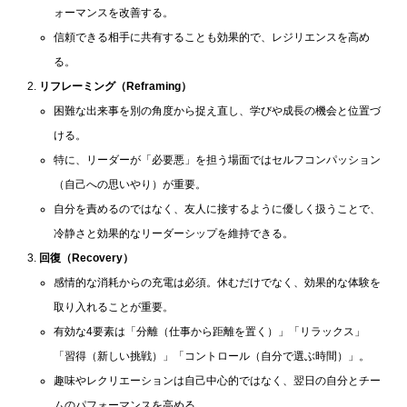
ォーマンスを改善する。
信頼できる相手に共有することも効果的で、レジリエンスを高め
る。
リフレーミング（Reframing）
困難な出来事を別の角度から捉え直し、学びや成長の機会と位置づ
ける。
特に、リーダーが「必要悪」を担う場面ではセルフコンパッション
（自己への思いやり）が重要。
自分を責めるのではなく、友人に接するように優しく扱うことで、
冷静さと効果的なリーダーシップを維持できる。
回復（Recovery）
感情的な消耗からの充電は必須。休むだけでなく、効果的な体験を
取り入れることが重要。
有効な4要素は「分離（仕事から距離を置く）」「リラックス」
「習得（新しい挑戦）」「コントロール（自分で選ぶ時間）」。
趣味やレクリエーションは自己中心的ではなく、翌日の自分とチー
ムのパフォーマンスを高める。