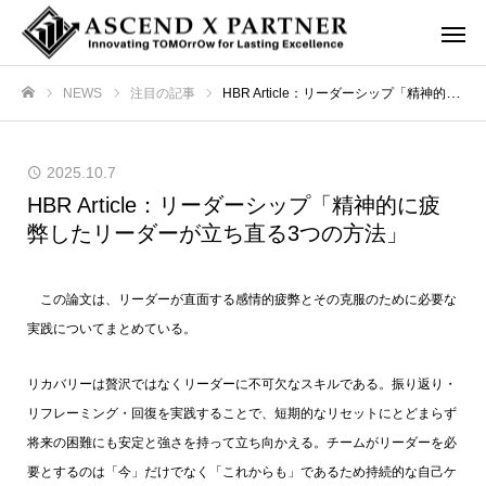
NEWS
注目の記事
HBR Article：リーダーシップ「精神的に疲弊したリーダーが立ち直る3つの方法」
ホーム
2025.10.7
HBR Article：リーダーシップ「精神的に疲
弊したリーダーが立ち直る3つの方法」
この論文は、リーダーが直面する感情的疲弊とその克服のために必要な
実践についてまとめている。
リカバリーは贅沢ではなくリーダーに不可欠なスキルである。振り返り・
リフレーミング・回復を実践することで、短期的なリセットにとどまらず
将来の困難にも安定と強さを持って立ち向かえる。チームがリーダーを必
要とするのは「今」だけでなく「これからも」であるため持続的な自己ケ