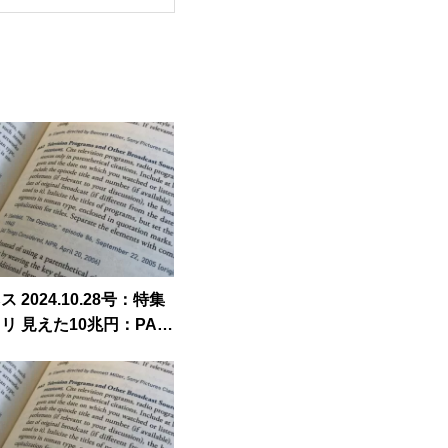
 2024.10.28号：特集
リ 見えた10兆円：PAR
スト柳井」へ経営人材育
株は異国で鍛える 外国
8割へ」