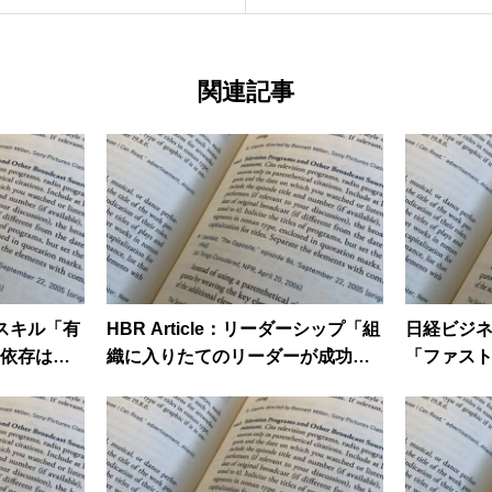
関連記事
ネススキル「有
HBR Article：リーダーシップ「組
日経ビジネス
依存は組
織に入りたてのリーダーが成功す
「ファスト
るための3つの方法」
T2 「ポ
成 有望
人の管理職