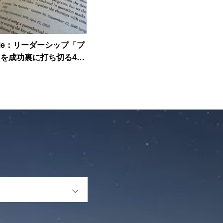
ticle：リーダーシップ「プ
を成功裏に打ち切る4つ
OPEN