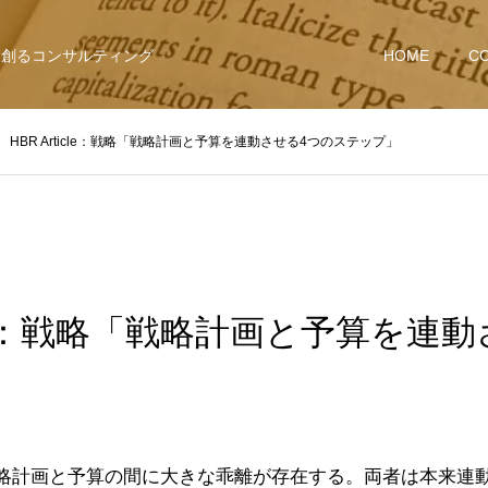
を創るコンサルティング
HOME
C
HBR Article：戦略「戦略計画と予算を連動させる4つのステップ」
ticle：戦略「戦略計画と予算を連
計画と予算の間に大きな乖離が存在する。両者は本来連