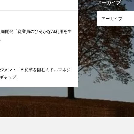
アーカイブ
文化/組織開発「従業員のひそかなAI利用を生
」
ームマネジメント「AI変革を阻むミドルマネジ
ギャップ」