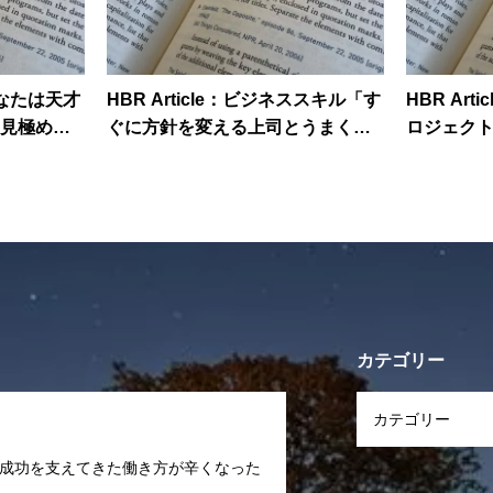
「あなたは天才
HBR Article：ビジネススキル「す
HBR Ar
見極めら
ぐに方針を変える上司とうまくつ
ロジェクト
き合う5つの戦略」
の条件」
カテゴリー
ャリア「成功を支えてきた働き方が辛くなった