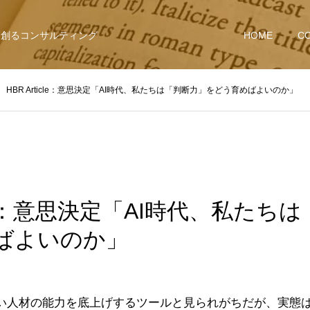
を創るコンサルティング
HOME
C
HBR Article：意思決定「AI時代、私たちは「判断力」をどう育めばよいのか」
icle：意思決定「AI時代、私たち
ばよいのか」
い人材の能力を底上げするツールと見られがちだが、実態