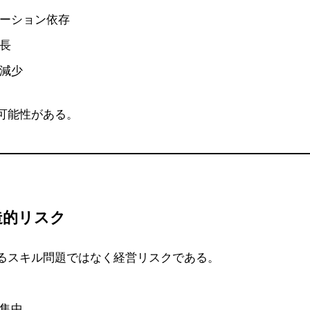
ーション依存
長
減少
可能性がある。
造的リスク
るスキル問題ではなく経営リスクである。
集中