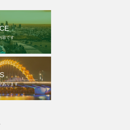
ICE
内容です
S
があります
社