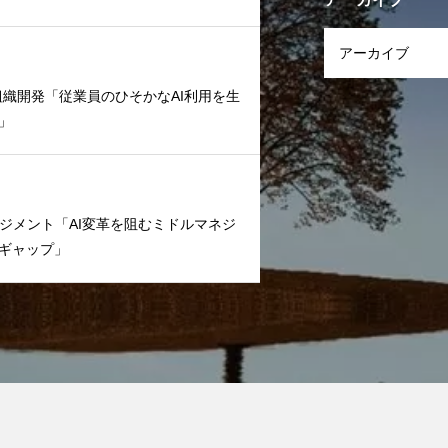
文化/組織開発「従業員のひそかなAI利用を生
」
ームマネジメント「AI変革を阻むミドルマネジ
ギャップ」