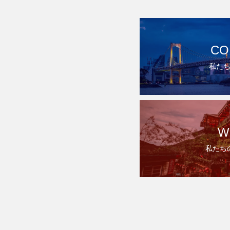
CO
私た
W
私たち