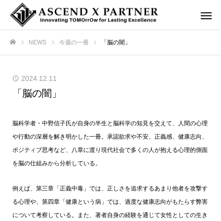
NEWS
今週の一冊
「脳の闇」
ホーム
2024.12.11
「脳の闇」
脳科学者・中野信子氏が自身の半生と脳科学の知見を交えて、人間の心理
や行動の深層を解き明かした一冊。承認欲求や不安、正義感、健康志向、
ポジティブ思考など、八章に渡り現代社会で多くの人が抱える心理的側面
を脳の仕組みから分析している。
例えば、第三章「正義中毒」では、正しさを追求するあまり他者を攻撃す
る心理や、第四章「健康という病」では、過度な健康志向がもたらす弊害
について考察している。また、著者自身の経験を通じて女性としての生き