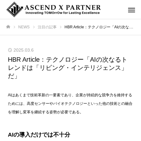
NEWS
注目の記事
HBR Article：テクノロジー「AIの次なるトレンドは「リビング・インテリジェンス」だ」
ホーム
2025.03.6
HBR Article：テクノロジー「AIの次なるト
レンドは「リビング・インテリジェンス」
だ」
AIはあくまで技術革新の一要素であり、企業が持続的な競争力を維持する
ためには、高度センサーやバイオテクノロジーといった他の技術との融合
を理解し変革を継続する姿勢が必要である。
AIの導入だけでは不十分