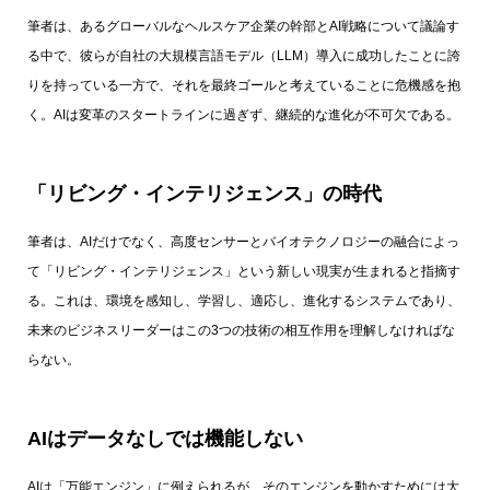
筆者は、あるグローバルなヘルスケア企業の幹部とAI戦略について議論す
る中で、彼らが自社の大規模言語モデル（LLM）導入に成功したことに誇
りを持っている一方で、それを最終ゴールと考えていることに危機感を抱
く。AIは変革のスタートラインに過ぎず、継続的な進化が不可欠である。
「リビング・インテリジェンス」の時代
筆者は、AIだけでなく、高度センサーとバイオテクノロジーの融合によっ
て「リビング・インテリジェンス」という新しい現実が生まれると指摘す
る。これは、環境を感知し、学習し、適応し、進化するシステムであり、
未来のビジネスリーダーはこの3つの技術の相互作用を理解しなければな
らない。
AIはデータなしでは機能しない
AIは「万能エンジン」に例えられるが、そのエンジンを動かすためには大