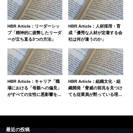
HBR Article：リーダーシッ
HBR Article：人材採用・育
プ「精神的に疲弊したリーダ
成「優秀な人材が定着する会
ーが立ち直る3つの方法」
社は何が違うのか」
HBR Article：キャリア「職
HBR Article：組織文化・組
場における「母親への偏見」
織開発「脅威の前兆を見つけ
がすべての女性に悪影響を与
ても従業員が黙っている理
えている」
由」
最近の投稿