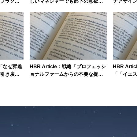
フラクシ
しいマネジャーでも部下の意欲を
チアサイ
」
高められるコーチングの手法」
の不平等
リア「なぜ昇進
HBR Article：戦略「プロフェッシ
HBR Ar
引き戻さ
ョナルファームからの不要な提案
「「イエ
を見分けよ」
クが会議