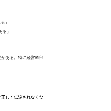
ある」
ある」
要がある。特に経営幹部
が正しく伝達されなくな