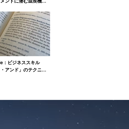
ンメントに潜む成長機会
」
ticle：ビジネススキル
ス・アンド」のテクニッ
で裏目に出る時」