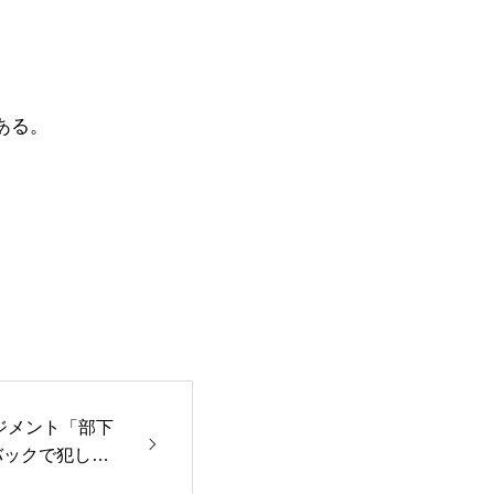
ある。
マネジメント「部下
バックで犯しが