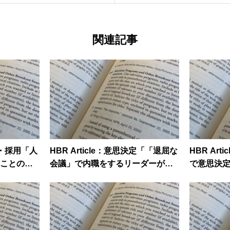
関連記事
育成・採用「人
HBR Article：意思決定「「退屈な
HBR Ar
ことの意
会議」で内職をするリーダーが失
で意思決
っているもの」
べき4つの