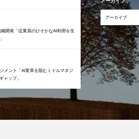
アーカイブ
文化/組織開発「従業員のひそかなAI利用を生
」
ームマネジメント「AI変革を阻むミドルマネジ
ギャップ」