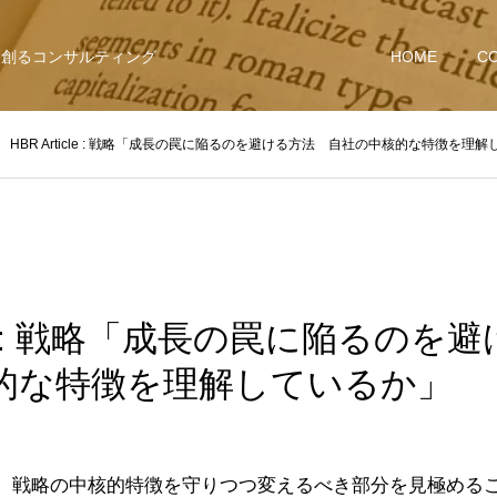
を創るコンサルティング
HOME
C
HBR Article : 戦略「成長の罠に陥るのを避ける方法 自社の中核的な特徴を理
icle : 戦略「成長の罠に陥るの
的な特徴を理解しているか」
、戦略の中核的特徴を守りつつ変えるべき部分を見極める