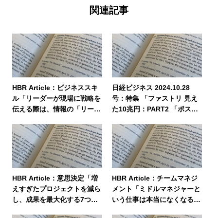
関連記事
HBR Article：ビジネススキ
日経ビジネス 2024.10.28
ル「リーダーが現場に戦略を
号：特集 「ファストリ 見え
伝える際は、情報の「リーク
た10兆円：PART2 「ポスト
ポイント」を乗り越えよ」
柳井」へ経営人材育成 有望
株は異国で鍛える 外国人の
管理職8割へ」
HBR Article：意思決定「増
HBR Article：チームマネジ
えすぎたプロジェクトを減ら
メント「ミドルマネジャーと
し、成果を最大化する7つの
いう仕事は本当になくなるの
原則」
か」