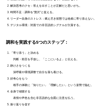
解決思考のクセ：答えを出すことが正解だと思いがち。
時間不足：調和を“贅沢”と捉える。
リーダー自身のストレス：燃え尽き状態では他者に寄り添えない。
デジタル環境：対面での非言語的シグナルが欠落する。
調和を実践する5つのステップ：
「寄り添う」と決める
判断・助言を手放し、「ここにいるよ」と伝える。
静けさをつくる
深呼吸や環境調整で自分を落ち着ける。
好奇心をもつ
相手の体験に「知りたい」「理解したい」という姿勢で臨む。
全身で傾聴する
表情や声色を含む非言語的な合図に注意を払う。
振り返りを促す