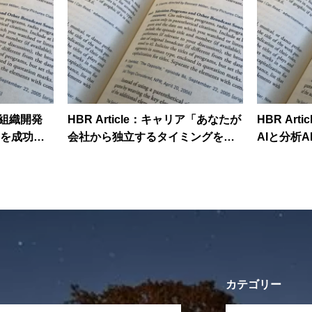
化/組織開発
HBR Article：キャリア「あなたが
HBR Ar
を成功に
会社から独立するタイミングを見
AIと分析
ング」の
極める方法」
分けるべ
カテゴリー