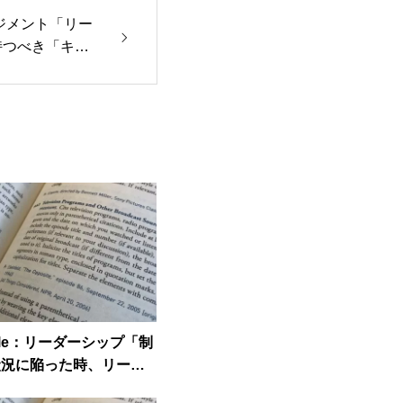
マネジメント「リー
持つべき「キャ
ticle：リーダーシップ「制
状況に陥った時、リーダ
き5つのステップ」