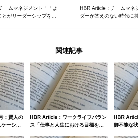
cle：チームマネジメント「「よ
HBR Article：チーム
ことがリーダーシップを損
ダーが答えのない時代に
パシティ」とは何か」
関連記事
16号：賢人の
HBR Article：ワークライフバラン
HBR Ar
ニケーショ
ス「仕事と人生における目標を調
御不能な
の１を使
和させ、達成する方法」
ーが取るべ