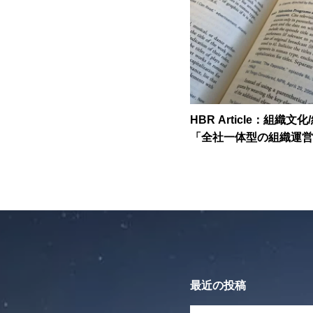
うと決めた」
HBR Article：組織文
「全社一体型の組織運営
導く「従業員シャドーイ
成果」
最近の投稿