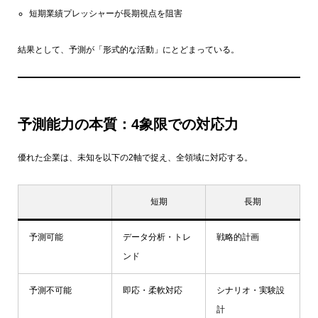
短期業績プレッシャーが長期視点を阻害
結果として、予測が「形式的な活動」にとどまっている。
予測能力の本質：4象限での対応力
優れた企業は、未知を以下の2軸で捉え、全領域に対応する。
短期
長期
予測可能
データ分析・トレ
戦略的計画
ンド
予測不可能
即応・柔軟対応
シナリオ・実験設
計