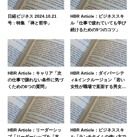
日経ビジネス 2024.10.21
HBR Article：ビジネススキ
号：特集 「禅と哲学」
ル「仕事で疲れていても学び
続けるための5つのコツ」
HBR Article：キャリア「次
HBR Article：ダイバーシテ
の仕事で譲れない条件に気づ
ィ&インクルージョン「若い
くための6つの質問」
女性が職場で直面する男女格
差と年齢差別の実態」
HBR Article：リーダーシッ
HBR Article：ビジネススキ
プ「リーダーシップを「支
ル「ランチタイムの使い方で