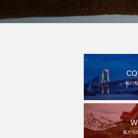
CO
私た
W
私たち