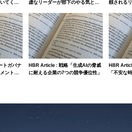
いてくれ
虚なリーダーが部下のやる気と向
頼される
上心を高める」
でている
ポレートガバナ
HBR Article : 戦略「生成AIの脅威
HBR Ar
メント告
に耐える企業の7つの競争優位性」
「不安な
すい」
られるリ
か」