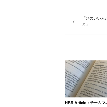
「頭のいい人
と」
HBR Article：チー