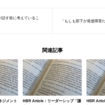
が話す前に考えているこ
「もしも部下が発達障害
関連記事
ムマネジメント
HBR Article：リーダーシップ「謙
HBR Ar