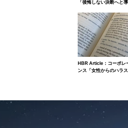
「後悔しない決断へと導
る5つの質問」
HBR Article：コー
ンス「女性からのハラス
発は男性より軽視されや