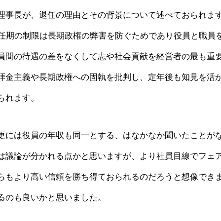
理事長が、退任の理由とその背景について述べておられま
員任期の制限は長期政権の弊害を防ぐためであり役員と職員
員間の待遇の差をなくして志や社会貢献を経営者の最も重
拝金主義や長期政権への固執を批判し、定年後も知見を活
られます。
更には役員の年収も同一とする、はなかなか聞いたことが
は議論が分かれる点かと思いますが、より社員目線でフェ
らもより高い信頼を勝ち得ておられるのだろうと想像でき
るのも良いかと思いました。