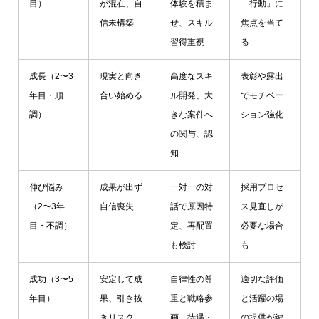
目）
が混在、自
体験を積ま
「行動」に
信未構築
せ、スキル
焦点を当て
習得重視
る
成長（2〜3
現実と向き
高度なスキ
表彰や露出
年目・順
合い始める
ル開発、大
でモチベー
調）
きな案件へ
ション強化
の関与、認
知
伸び悩み
成果が出ず
一対一の対
採用プロセ
（2〜3年
自信喪失
話で原因特
ス見直しが
目・不調）
定、再配置
必要な場合
も検討
も
成功（3〜5
安定して成
自律性の尊
適切な評価
年目）
果、引き抜
重と戦略参
と活躍の場
きリスク
画、待遇・
の提供が鍵