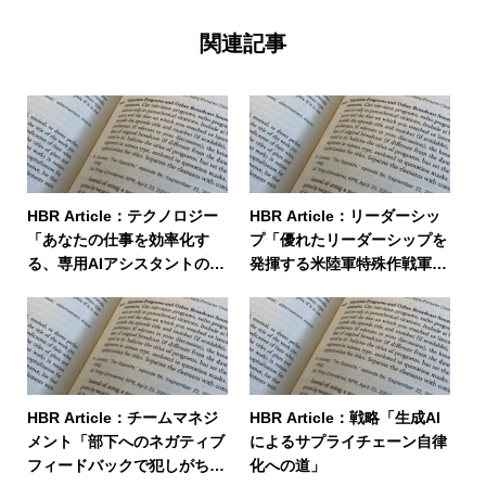
関連記事
HBR Article：テクノロジー
HBR Article：リーダーシッ
「あなたの仕事を効率化す
プ「優れたリーダーシップを
る、専用AIアシスタントのつ
発揮する米陸軍特殊作戦軍の
くり方」
育成法」
HBR Article：チームマネジ
HBR Article：戦略「生成AI
メント「部下へのネガティブ
によるサプライチェーン自律
フィードバックで犯しがちな
化への道」