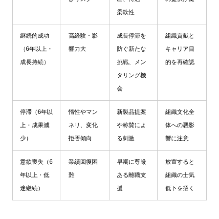
柔軟性
継続的成功
高経験・影
成長停滞を
組織貢献と
（6年以上・
響力大
防ぐ新たな
キャリア目
成長持続）
挑戦、メン
的を再確認
タリング機
会
停滞（6年以
惰性やマン
新製品提案
組織文化全
上・成果減
ネリ、変化
や称賛によ
体への悪影
少）
拒否傾向
る刺激
響に注意
意欲喪失（6
業績回復困
早期に尊厳
放置すると
年以上・低
難
ある離職支
組織の士気
迷継続）
援
低下を招く